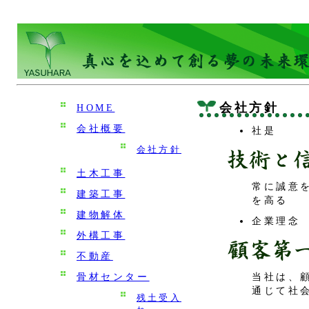
会社方針
HOME
会社概要
社是
会社方針
土木工事
常に誠意
建築工事
を高る
建物解体
企業理念
外構工事
不動産
骨材センター
当社は、
通じて社
残土受入